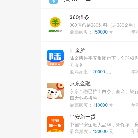
360借条
360借条是360数科（原360金
最高额度：
150000
元
年
陆金所
陆金所是平安集团旗下，全球领
关服务
最高额度：
70000
元
年
京东金融
京东金融已推出白条、基金、银
四大业务板块。
最高额度：
110000
元
年
平安新一贷
中国平安金融大品牌，凭保单、房
最高额度：
120000
元
年