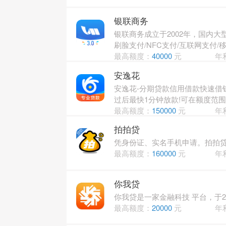
银联商务
银联商务成立于2002年，国内
刷脸支付/NFC支付/互联网支付
最高额度：
40000
元
年
安逸花
安逸花-分期贷款信用借款快速借
过后最快1分钟放款!可在额度范
最高额度：
150000
元
年
拍拍贷
凭身份证、实名手机申请。拍拍贷
最高额度：
160000
元
年
你我贷
你我贷是一家金融科技 平台，于20
最高额度：
20000
元
年