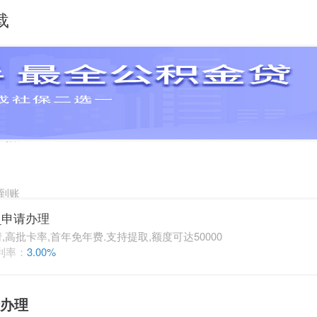
载
到账
到账
到账
_申请办理
到账
批卡率,首年免年费.支持提取,额度可达50000
利率：
3.00%
请办理