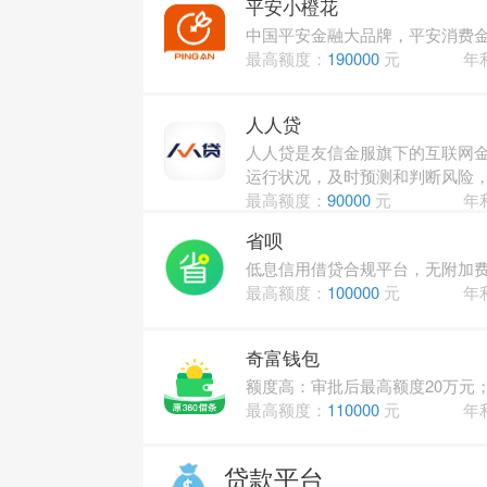
平安小橙花
中国平安金融大品牌，平安消费金
最高额度：
190000
元
年
人人贷
人人贷是友信金服旗下的互联网金
运行状况，及时预测和判断风险
最高额度：
90000
元
年
省呗
低息信用借贷合规平台，无附加费
最高额度：
100000
元
年
奇富钱包
额度高：审批后最高额度20万元；
最高额度：
110000
元
年
贷款平台