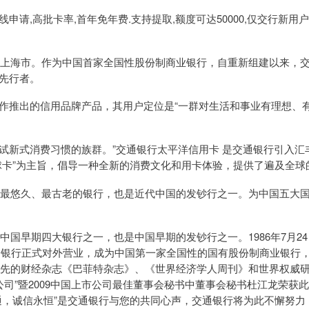
请,高批卡率,首年免年费.支持提取,额度可达50000,仅交行新用户
设在上海市。作为中国首家全国性股份制商业银行，自重新组建以来，
先行者。
作推出的信用品牌产品，其用户定位是“一群对生活和事业有理想、
试新式消费习惯的族群。”交通银行太平洋信用卡 是交通银行引入
球卡”为主旨，倡导一种全新的消费文化和用卡体验，提供了遍及全球
历史最悠久、最古老的银行，也是近代中国的发钞行之一。为中国五大
是中国早期四大银行之一，也是中国早期的发钞行之一。1986年7月
交通银行正式对外营业，成为中国第一家全国性的国有股份制商业银行
球领先的财经杂志《巴菲特杂志》、《世界经济学人周刊》和世界权威
上市公司”暨2009中国上市公司最佳董事会秘书中董事会秘书杜江龙荣
通，诚信永恒”是交通银行与您的共同心声，交通银行将为此不懈努