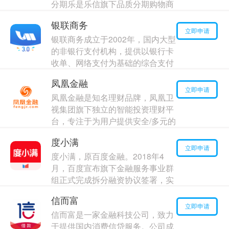
分期乐是乐信旗下品质分期购物商
城。
银联商务
最高额度：
160000
元
立即申请
银联商务成立于2002年，国内大型
年利率：
3.00%
的非银行支付机构，提供以银行卡
收单、网络支付为基础的综合支付
服务，支持刷卡支付/条码支付/刷
凤凰金融
脸支付/NFC支付/互联网支付/移动
立即申请
凤凰金融是知名理财品牌，凤凰卫
远程支付等多种支付方式。
视集团旗下独立的智能投资理财平
最高额度：
170000
元
台，专注于为用户提供安全/多元的
年利率：
14.00%
投资理财产品和定制化的专业智能
度小满
服务的企业
立即申请
度小满，原百度金融。2018年4
最高额度：
90000
元
月，百度宣布旗下金融服务事业群
年利率：
8.00%
组正式完成拆分融资协议签署，实
现独立运营
信而富
最高额度：
100000
元
立即申请
信而富是一家金融科技公司，致力
年利率：
16.00%
于提供国内消费信贷服务。公司成