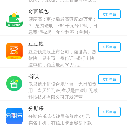
新，为中国高成长性人群提供融资
奇富钱包
咨询服务。宜人贷产品服务包括：
立即申请
额度高：审批后最高额度20万元；
身份证借款、车主融资、房产优贷
2、息费透明：借1千元分12期，日
最高额度：
130000
元
息费1毛2起，年化利率（单利）
年利率：
12.00%
7.2%起
豆豆钱
最高额度：
90000
元
立即申请
豆豆钱港股上市公司，额度高、放
年利率：
3.00%
款快、易申请，身份证+银行卡快
速审核，额度最高20万元。
最高额度：
10000
元
省呗
年利率：
3.00%
立即申请
低息信用借贷合规平台，无附加费
用，当天即到账,省呗是由深圳无域
科技技术有限公司开发运营
最高额度：
30000
元
分期乐
年利率：
10.00%
立即申请
分期乐乐花借钱最高额度8万元，
实名手机，有信用卡更容易下款，