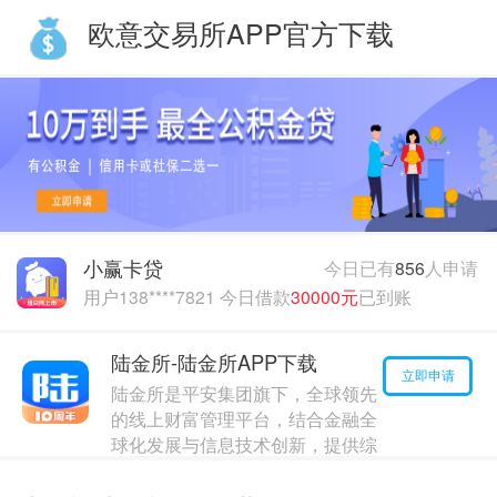
欧意交易所APP官方下载
豆豆钱
今日已有
785
人申请
用户138****7415 今日借款
60000元
已到账
小赢卡贷
今日已有
856
人申请
用户138****7821 今日借款
30000元
已到账
陆金所-陆金所APP下载
豆豆钱
今日已有
785
人申请
立即申请
用户138****7415 今日借款
60000元
已到账
陆金所是平安集团旗下，全球领先
的线上财富管理平台，结合金融全
球化发展与信息技术创新，提供综
小赢卡贷
今日已有
856
人申请
合性金融资产交易信息及咨询相关
用户138****7821 今日借款
30000元
已到账
服务