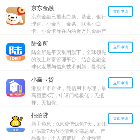
年利率：
9.00%
京东金融
立即申请
京东金融已推出白条、基金、银行
理财、小金库、金条、联名小白
卡、小金卡等在内的近万只金融产
品，涵盖理财、借贷、保险，分期
陆金所
四大业务板块。
立即申请
陆金所是平安集团旗下，全球领先
最高额度：
40000
元
的线上财富管理平台，结合金融全
年利率：
17.00%
球化发展与信息技术创新，提供综
合性金融资产交易信息及咨询相关
小赢卡贷
服务
立即申请
港股上市企业，凭信用卡办理，最
最高额度：
150000
元
高额度8万，申请门槛极低，无抵
年利率：
2.00%
押、无担保。
最高额度：
90000
元
拍拍贷
年利率：
18.00%
立即申请
新手免息：0息费借钱免7天，新用
户借款7天内还清免全部息费。 产
品提供：个人消费贷、企业经营